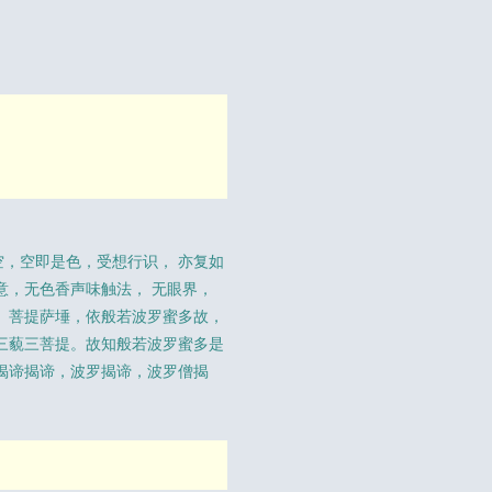
，空即是色，受想行识， 亦复如
意，无色香声味触法， 无眼界，
。菩提萨埵，依般若波罗蜜多故，
三藐三菩提。故知般若波罗蜜多是
揭谛揭谛，波罗揭谛，波罗僧揭