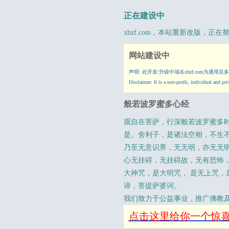
正在建设中
xhzf.com
，本站重新改版，正在
网站建设中
声明: 此开发/升级中域名xhzf.com
Disclaimer: It is a non-profit, individual and p
般若波罗蜜多心经
观自在菩萨，行深般若波罗蜜多
是。舍利子，是诸法空相，不生不
乃至无意识界，无无明，亦无无
心无挂碍，无挂碍故，无有恐怖
大神咒，是大明咒， 是无上咒
谛，菩提萨婆诃。
我们致力于公益事业，推广佛教
点击这里给你一个惊